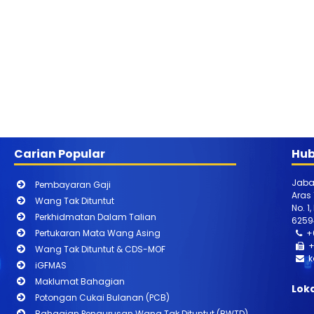
Carian Popular
Hub
Jaba
Pembayaran Gaji
Aras
Wang Tak Dituntut
No. 1
Perkhidmatan Dalam Talian
6259
Pertukaran Mata Wang Asing
+
+
Wang Tak Dituntut & CDS-MOF
k
iGFMAS
Maklumat Bahagian
Lok
Potongan Cukai Bulanan (PCB)
Bahagian Pengurusan Wang Tak Dituntut (BWTD)