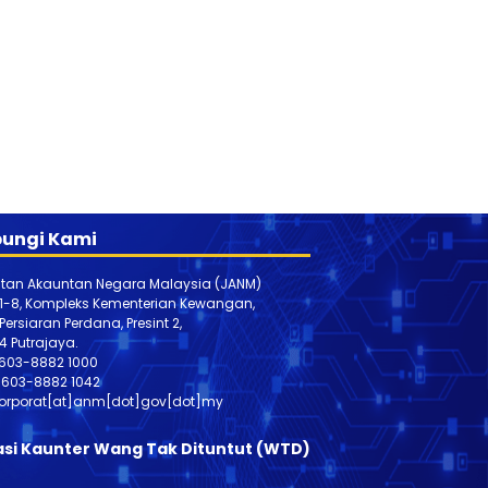
ungi Kami
tan Akauntan Negara Malaysia (JANM)
 1-8, Kompleks Kementerian Kewangan,
, Persiaran Perdana, Presint 2,
4 Putrajaya.
603-8882 1000
603-888
2 1042
orporat[at]anm[dot]gov[dot]my
asi Kaunter Wang Tak Dituntut (WTD)