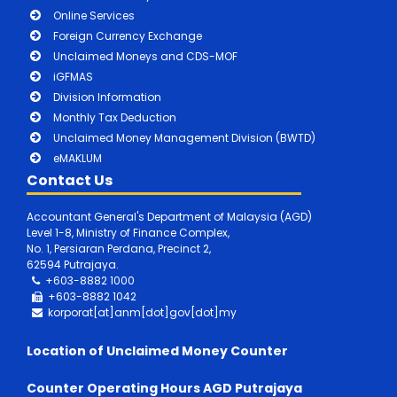
Online Services
Foreign Currency Exchange
Unclaimed Moneys and CDS-MOF
iGFMAS
Division Information
Monthly Tax Deduction
Unclaimed Money Management Division (BWTD)
eMAKLUM
Contact Us
Accountant General's Department of Malaysia (AGD)
Level 1-8, Ministry of Finance Complex,
No. 1, Persiaran Perdana, Precinct 2,
62594 Putrajaya.
+603-8882 1000
+603-8882
1042
korporat[at]anm[dot]gov[dot]my
Location of Unclaimed Money Counter
Counter Operating Hours AGD Putrajaya