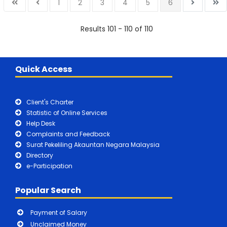
1
2
3
4
5
6
Results 101 - 110 of 110
Quick Access
Client's Charter
Statistic of Online Services
Help Desk
Complaints and Feedback
Surat Pekeliling Akauntan Negara Malaysia
Directory
e-Participation
Popular Search
Payment of Salary
Unclaimed Money