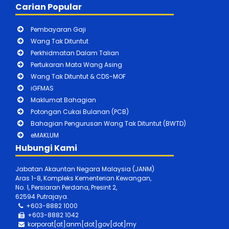
Carian Popular
Pembayaran Gaji
Wang Tak Dituntut
Perkhidmatan Dalam Talian
Pertukaran Mata Wang Asing
Wang Tak Dituntut & CDS-MOF
iGFMAS
Maklumat Bahagian
Potongan Cukai Bulanan (PCB)
Bahagian Pengurusan Wang Tak Dituntut (BWTD)
eMAKLUM
Hubungi Kami
Jabatan Akauntan Negara Malaysia (JANM)
Aras 1-8, Kompleks Kementerian Kewangan,
No. 1, Persiaran Perdana, Presint 2,
62594 Putrajaya.
+603-8882 1000
+603-888
2 1042
korporat[at]anm[dot]gov[dot]my