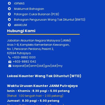
iGFMAS
Maklumat Bahagian
Potongan Cukai Bulanan (PCB)
Bahagian Pengurusan Wang Tak Dituntut (BWTD)
eMAKLUM
Hubungi Kami
Jabatan Akauntan Negara Malaysia (JANM)
Aras 1-8, Kompleks Kementerian Kewangan,
No. 1, Persiaran Perdana, Presint 2,
62594 Putrajaya.
+603-8882 1000
+603-888
2 1042
korporat[at]anm[dot]gov[dot]my
Lokasi Kaunter Wang Tak Dituntut (WTD)
Waktu Urusan Kaunter JANM Putrajaya
Isnin - Khamis : 8.30 pagi - 5.00 petang
(Rehat : 1.00 tengah hari - 2.00 petang)
Jumaat : 8.30 pagi - 5.00 petang