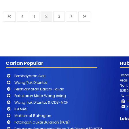
1
2
3
Carian Popular
Hub
Jaba
Pembayaran Gaji
Aras
Wang Tak Dituntut
No. 1
Perkhidmatan Dalam Talian
6259
Pertukaran Mata Wang Asing
+
+
Wang Tak Dituntut & CDS-MOF
k
iGFMAS
Maklumat Bahagian
Lok
Potongan Cukai Bulanan (PCB)
Bahagian Pengurusan Wang Tak Dituntut (BWTD)