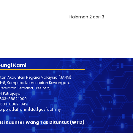
Halaman 2 dari 3
ungi Kami
tan Akauntan Negara Malaysia (JANM)
 1-8, Kompleks Kementerian Kewangan,
, Persiaran Perdana, Presint 2,
4 Putrajaya.
603-8882 1000
603-888
2 1042
orporat[at]anm[dot]gov[dot]my
asi Kaunter Wang Tak Dituntut (WTD)