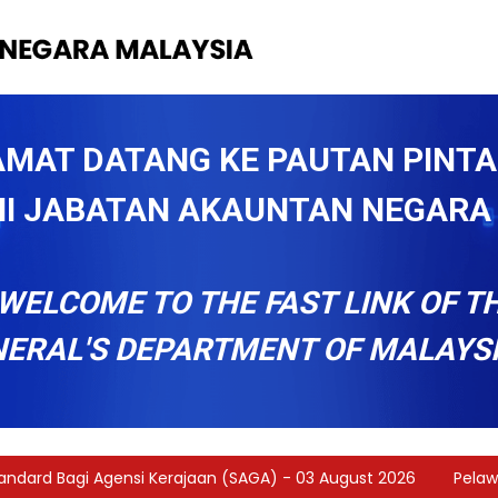
AMAT DATANG KE PAUTAN PINTA
I JABATAN AKAUNTAN NEGARA
WELCOME TO THE FAST LINK OF T
ERAL'S DEPARTMENT OF MALAYSIA
dard Bagi Agensi Kerajaan (SAGA)
- 03 August 2026
Pelawaa