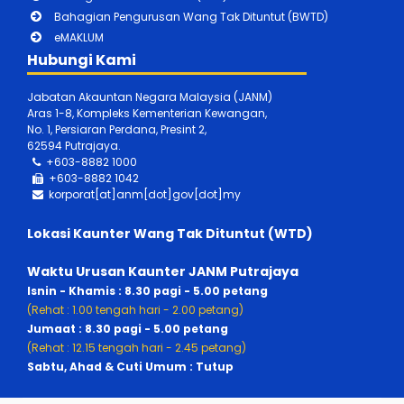
Bahagian Pengurusan Wang Tak Dituntut (BWTD)
eMAKLUM
Hubungi Kami
Jabatan Akauntan Negara Malaysia (JANM)
Aras 1-8, Kompleks Kementerian Kewangan,
No. 1, Persiaran Perdana, Presint 2,
62594 Putrajaya.
+603-8882 1000
+603-888
2 1042
korporat[at]anm[dot]gov[dot]my
Lokasi Kaunter Wang Tak Dituntut (WTD)
Waktu Urusan Kaunter JANM Putrajaya
Isnin - Khamis : 8.30 pagi - 5.00 petang
(Rehat : 1.00 tengah hari - 2.00 petang)
Jumaat : 8.30 pagi - 5.00 petang
(Rehat : 12.15 tengah hari - 2.45 petang)
Sabtu, Ahad & Cuti Umum : Tutup