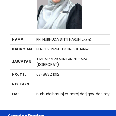
NAMA
PN. NURHUDA BINTI HARUN
C.A.(M)
BAHAGIAN
PENGURUSAN TERTINGGI JANM
TIMBALAN AKAUNTAN NEGARA
JAWATAN
(KORPORAT)
NO. TEL
03-8882 1012
NO. FAKS
-
EMEL
nurhuda.harun[@]anm[dot]gov[dot]my
Capaian Pantas