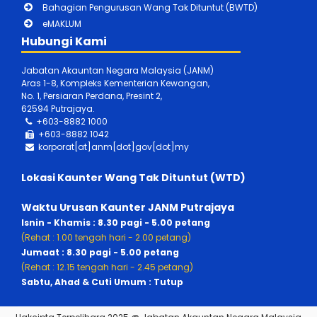
Bahagian Pengurusan Wang Tak Dituntut (BWTD)
eMAKLUM
Hubungi Kami
Jabatan Akauntan Negara Malaysia (JANM)
Aras 1-8, Kompleks Kementerian Kewangan,
No. 1, Persiaran Perdana, Presint 2,
62594 Putrajaya.
+603-8882 1000
+603-888
2 1042
korporat[at]anm[dot]gov[dot]my
Lokasi Kaunter Wang Tak Dituntut (WTD)
Waktu Urusan Kaunter JANM Putrajaya
Isnin - Khamis : 8.30 pagi - 5.00 petang
(Rehat : 1.00 tengah hari - 2.00 petang)
Jumaat : 8.30 pagi - 5.00 petang
(Rehat : 12.15 tengah hari - 2.45 petang)
Sabtu, Ahad & Cuti Umum : Tutup