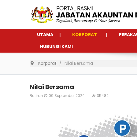
UTAMA
KORPORAT
PERAKA
HUBUNGI KAMI
Korporat
Nilai Bersama
Nilai Bersama
Butiran
09 September 2024
35482