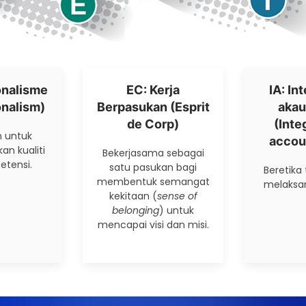
onalisme
EC: Kerja
IA: In
onalism)
Berpasukan (Esprit
akaun
de Corp)
(Inte
 untuk
accoun
n kualiti
Bekerjasama sebagai
tensi.
satu pasukan bagi
Beretika
membentuk semangat
melaksa
kekitaan (
sense of
belonging
) untuk
mencapai visi dan misi.