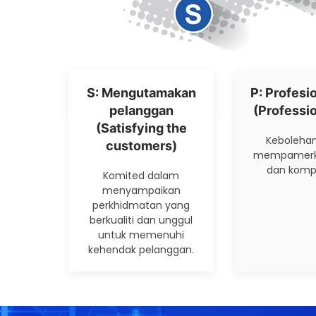
S: Mengutamakan
P: Profesi
pelanggan
(Professi
(Satisfying the
Kebolehan
customers)
mempamerka
dan kompe
Komited dalam
menyampaikan
perkhidmatan yang
berkualiti dan unggul
untuk memenuhi
kehendak pelanggan.