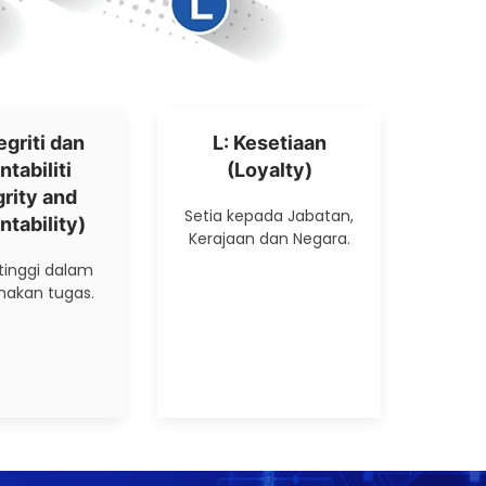
tegriti dan
L: Kesetiaan
tabiliti
(Loyalty)
grity and
Setia kepada Jabatan,
tability)
Kerajaan dan Negara.
 tinggi dalam
nakan tugas.