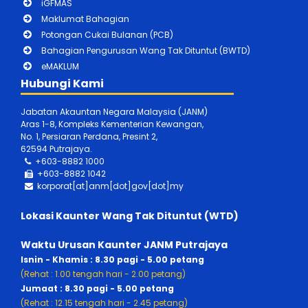
iGFMAS
Maklumat Bahagian
Potongan Cukai Bulanan (PCB)
Bahagian Pengurusan Wang Tak Dituntut (BWTD)
eMAKLUM
Hubungi Kami
Jabatan Akauntan Negara Malaysia (JANM)
Aras 1-8, Kompleks Kementerian Kewangan,
No. 1, Persiaran Perdana, Presint 2,
62594 Putrajaya.
+603-8882 1000
+603-888
2 1042
korporat[at]anm[dot]gov[dot]my
Lokasi Kaunter Wang Tak Dituntut (WTD)
Waktu Urusan Kaunter JANM Putrajaya
Isnin - Khamis : 8.30 pagi - 5.00 petang
(Rehat : 1.00 tengah hari - 2.00 petang)
Jumaat : 8.30 pagi - 5.00 petang
(Rehat : 12.15 tengah hari - 2.45 petang)