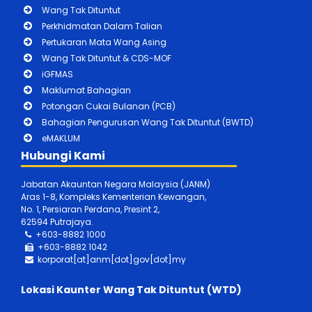
Wang Tak Dituntut
Perkhidmatan Dalam Talian
Pertukaran Mata Wang Asing
Wang Tak Dituntut & CDS-MOF
iGFMAS
Maklumat Bahagian
Potongan Cukai Bulanan (PCB)
Bahagian Pengurusan Wang Tak Dituntut (BWTD)
eMAKLUM
Hubungi Kami
Jabatan Akauntan Negara Malaysia (JANM)
Aras 1-8, Kompleks Kementerian Kewangan,
No. 1, Persiaran Perdana, Presint 2,
62594 Putrajaya.
+603-8882 1000
+603-888
2 1042
korporat[at]anm[dot]gov[dot]my
Lokasi Kaunter Wang Tak Dituntut (WTD)