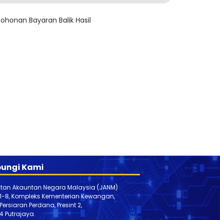
ohonan Bayaran Balik Hasil
ungi Kami
tan Akauntan Negara Malaysia (JANM)
 1-8, Kompleks Kementerian Kewangan,
, Persiaran Perdana, Presint 2,
4 Putrajaya.