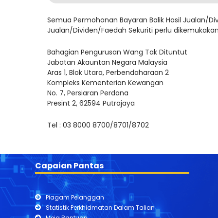
Semua Permohonan Bayaran Balik Hasil Jualan/Div
Jualan/Dividen/Faedah Sekuriti perlu dikemukakan
Bahagian Pengurusan Wang Tak Dituntut
Jabatan Akauntan Negara Malaysia
Aras 1, Blok Utara, Perbendaharaan 2
Kompleks Kementerian Kewangan
No. 7, Persiaran Perdana
Presint 2, 62594 Putrajaya
Tel : 03 8000 8700/8701/8702
Capaian Pantas
Piagam Pelanggan
Statistik Perkhidmatan Dalam Talian
Meja Bantuan