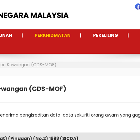
UNAN
PERKHIDMATAN
PEKELILING
nteri Kewangan (CDS-MOF)
 Kewangan (CDS-MOF)
enerima pengkreditan data-data sekuriti orang awam yang g
at) (Pindaan) (No.2) 1998 (SICDA)