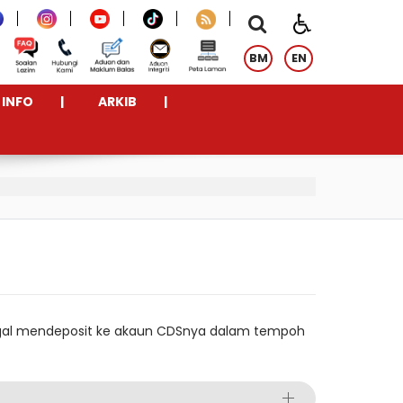
BM
EN
INFO
ARKIB
agal mendeposit ke akaun CDSnya dalam tempoh