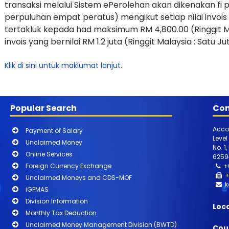
transaksi melalui Sistem ePerolehan akan dikenakan f
perpuluhan empat peratus) mengikut setiap nilai invo
tertakluk kepada had maksimum RM 4,800.00 (Ringgit Ma
invois yang bernilai RM 1.2 juta (Ringgit Malaysia : Satu J
Klik di sini untuk maklumat lanjut.
Popular Search
Con
Acco
Payment of Salary
Level
Unclaimed Money
No. 1
Online Services
6259
Foreign Currency Exchange
+
+
Unclaimed Moneys and CDS-MOF
k
iGFMAS
Division Information
Loc
Monthly Tax Deduction
Unclaimed Money Management Division (BWTD)
Cou