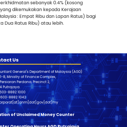
i perkhidmatan sebanyak 0.4% (kosong
is yang dikemukakan kepada Kerajaan
laysia : Empat Ribu dan Lapan Ratus) bagi
uta Dua Ratus Ribu) atau lebih.
tact Us
untant General's Department of Malaysia (AGD)
 1-8, Ministry of Finance Complex,
, Persiaran Perdana, Precinct 2,
4 Putrajaya.
603-8882 1000
603-8882
1042
orporat[at]anm[dot]gov[dot]my
ation of Unclaimed Money Counter
nter Operating Hours AGD Putrajaya