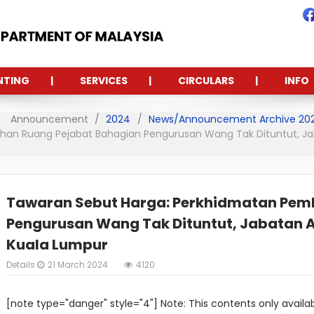
NTING
SERVICES
CIRCULARS
INFO
Announcement
2024
News/Announcement Archive 20
han Ruang Pejabat Bahagian Pengurusan Wang Tak Dituntut, Jab
Tawaran Sebut Harga: Perkhidmatan Pem
Pengurusan Wang Tak Dituntut, Jabatan A
Kuala Lumpur
Details
21 March 2024
4120
[note type="danger" style="4"] Note: This contents only availab