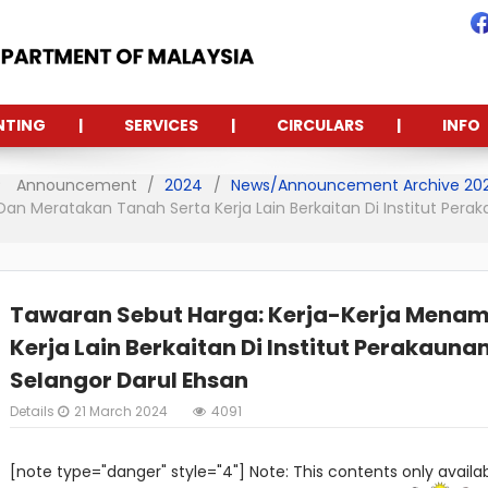
NTING
SERVICES
CIRCULARS
INFO
Announcement
2024
News/Announcement Archive 20
n Meratakan Tanah Serta Kerja Lain Berkaitan Di Institut Pera
Tawaran Sebut Harga: Kerja-Kerja Mena
Kerja Lain Berkaitan Di Institut Perakaun
Selangor Darul Ehsan
Details
21 March 2024
4091
[note type="danger" style="4"] Note: This contents only availab