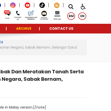
BM
EN
ARCHIVE
CONTACT US
24
kaunan Negara, Sabak Bernam, Selangor Darul
mbak Dan Meratakan Tanah Serta
an Negara, Sabak Bernam,
le in Malay version.[/note]