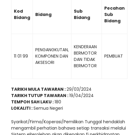
Pecahan
Kod
Sub
Bidang
Sub
Bidang
Bidang
Bidang
KENDERAAN
PENGANGKUTAN,
BERMOTOR
11 01 99
KOMPONEN DAN
PEMBUAT
DAN TIDAK
AKSESORI
BERMOTOR
TARIKH MULA TAWARAN :
29/03/2024
TARIKH TUTUP TAWARAN :
19/04/2024
TEMPOH SAH LAKU :
180
LOKALITI :
Semua Negeri
Syarikat/Firma/Koperasi/Pemilikan Tunggal hendaklah
mengambil perhatian bahawa setiap transaksi melalui
Sistem ePerolehan akan dikenakan fi perkhidmatan