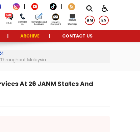
BM
EN
ARCHIVE
CONTACT US
24
s Throughout Malaysia
rvices At 26 JANM States And