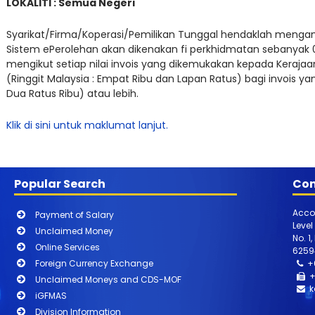
LOKALITI : Semua Negeri
Syarikat/Firma/Koperasi/Pemilikan Tunggal hendaklah mengamb
Sistem ePerolehan akan dikenakan fi perkhidmatan sebanyak
mengikut setiap nilai invois yang dikemukakan kepada Keraj
(Ringgit Malaysia : Empat Ribu dan Lapan Ratus) bagi invois yang
Dua Ratus Ribu) atau lebih.
Klik di sini untuk maklumat lanjut.
Popular Search
Con
Acco
Payment of Salary
Level
Unclaimed Money
No. 1
Online Services
6259
Foreign Currency Exchange
+
+
Unclaimed Moneys and CDS-MOF
k
iGFMAS
Division Information