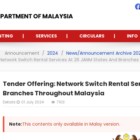
NTING
SERVICES
CIRCULARS
INFO
Announcement
2024
News/Announcement Archive 20
 Network Switch Rental Services At 26 JANM States And Branche
Tender Offering: Network Switch Rental Se
Branches Throughout Malaysia
Details
01 July 2024
7103
Note:
This contents only available in Malay version.