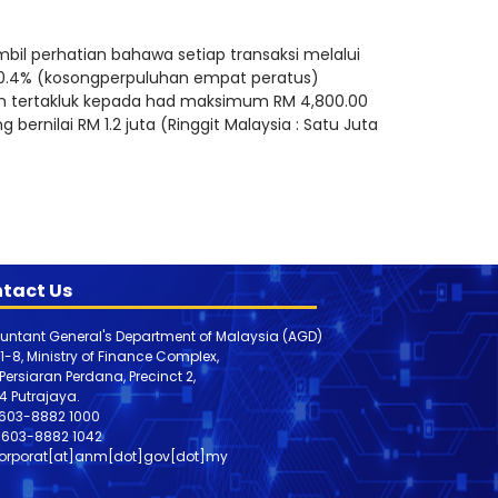
il perhatian bahawa setiap transaksi melalui
 0.4% (kosongperpuluhan empat peratus)
aan tertakluk kepada had maksimum RM 4,800.00
 bernilai RM 1.2 juta (Ringgit Malaysia : Satu Juta
tact Us
untant General's Department of Malaysia (AGD)
 1-8, Ministry of Finance Complex,
, Persiaran Perdana, Precinct 2,
4 Putrajaya.
603-8882 1000
603-8882
1042
orporat[at]anm[dot]gov[dot]my