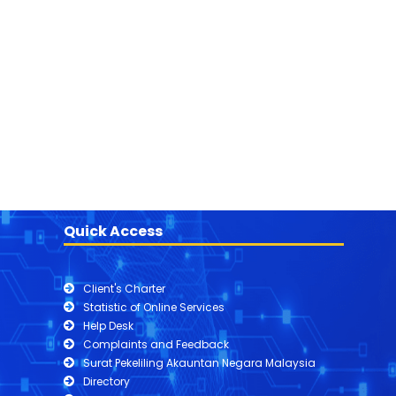
Quick Access
Client's Charter
Statistic of Online Services
Help Desk
Complaints and Feedback
Surat Pekeliling Akauntan Negara Malaysia
Directory