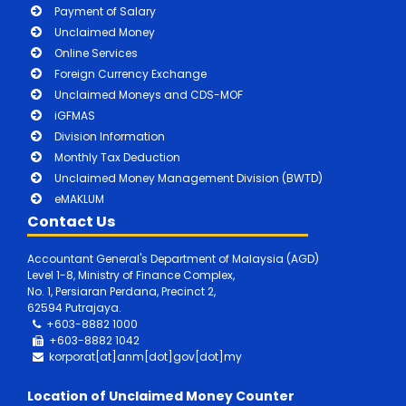
Payment of Salary
Unclaimed Money
Online Services
Foreign Currency Exchange
Unclaimed Moneys and CDS-MOF
iGFMAS
Division Information
Monthly Tax Deduction
Unclaimed Money Management Division (BWTD)
eMAKLUM
Contact Us
Accountant General's Department of Malaysia (AGD)
Level 1-8, Ministry of Finance Complex,
No. 1, Persiaran Perdana, Precinct 2,
62594 Putrajaya.
+603-8882 1000
+603-8882
1042
korporat[at]anm[dot]gov[dot]my
Location of Unclaimed Money Counter