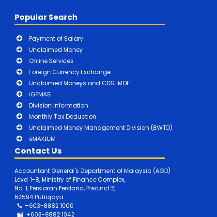
Popular Search
Payment of Salary
Unclaimed Money
Online Services
Foreign Currency Exchange
Unclaimed Moneys and CDS-MOF
iGFMAS
Division Information
Monthly Tax Deduction
Unclaimed Money Management Division (BWTD)
eMAKLUM
Contact Us
Accountant General's Department of Malaysia (AGD)
Level 1-8, Ministry of Finance Complex,
No. 1, Persiaran Perdana, Precinct 2,
62594 Putrajaya.
+603-8882 1000
+603-8882
1042