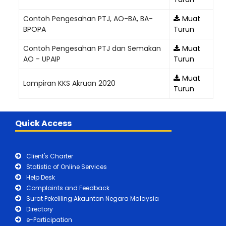
Contoh Pengesahan PTJ, AO-BA, BA-
Muat
BPOPA
Turun
Contoh Pengesahan PTJ dan Semakan
Muat
AO - UPAIP
Turun
Muat
Lampiran KKS Akruan 2020
Turun
Quick Access
Client's Charter
Statistic of Online Services
Help Desk
Complaints and Feedback
Surat Pekeliling Akauntan Negara Malaysia
Directory
e-Participation