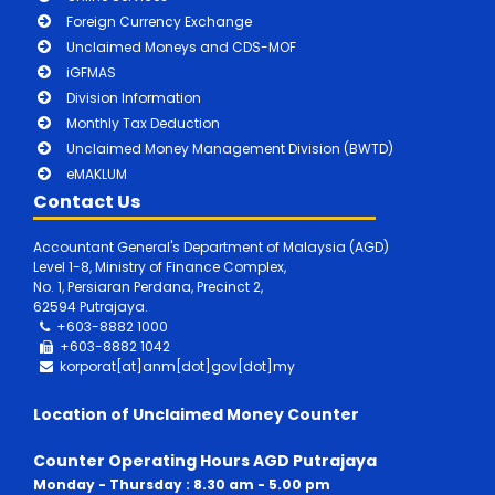
Foreign Currency Exchange
Unclaimed Moneys and CDS-MOF
iGFMAS
Division Information
Monthly Tax Deduction
Unclaimed Money Management Division (BWTD)
eMAKLUM
Contact Us
Accountant General's Department of Malaysia (AGD)
Level 1-8, Ministry of Finance Complex,
No. 1, Persiaran Perdana, Precinct 2,
62594 Putrajaya.
+603-8882 1000
+603-8882
1042
korporat[at]anm[dot]gov[dot]my
Location of Unclaimed Money Counter
Counter Operating Hours AGD Putrajaya
Monday - Thursday : 8.30 am - 5.00 pm