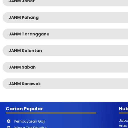
JANM Johor
JANM Pahang
JANM Terengganu
JANM Kelantan
JANM Sabah
JANM Sarawak
Carian Popular
Hub
Jaba
Pembayaran Gaji
Aras
Wang Tak Dituntut