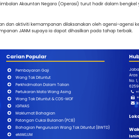
d, Timbalan Akauntan Negara (Operasi) turut hadir dalam bengkel
an aktiviti kemampanan dilaksanakan oleh agensi-agensi kera
panan JANM supaya ia dapat dihasilkan pada tahap terbaik.
Carian Popular
Hub
Jaba
Pembayaran Gaji
Aras
Wang Tak Dituntut
No. 1
Perkhidmatan Dalam Talian
6259
Pertukaran Mata Wang Asing
+
+
Wang Tak Dituntut & CDS-MOF
k
iGFMAS
Maklumat Bahagian
Lok
Potongan Cukai Bulanan (PCB)
Bahagian Pengurusan Wang Tak Dituntut (BWTD)
Wak
eMAKLUM
Isni