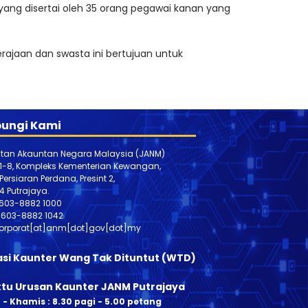
 yang disertai oleh 35 orang pegawai kanan yang
jaan dan swasta ini bertujuan untuk
ungi Kami
tan Akauntan Negara Malaysia (JANM)
 1-8, Kompleks Kementerian Kewangan,
, Persiaran Perdana, Presint 2,
4 Putrajaya.
603-8882 1000
603-888
2 1042
orporat[at]anm[dot]gov[dot]my
asi Kaunter Wang Tak Dituntut (WTD)
tu Urusan Kaunter JANM Putrajaya
n - Khamis : 8.30 pagi - 5.00 petang