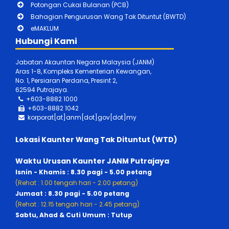
Potongan Cukai Bulanan (PCB)
Bahagian Pengurusan Wang Tak Dituntut (BWTD)
eMAKLUM
Hubungi Kami
Jabatan Akauntan Negara Malaysia (JANM)
Aras 1-8, Kompleks Kementerian Kewangan,
No. 1, Persiaran Perdana, Presint 2,
62594 Putrajaya.
+603-8882 1000
+603-888
2 1042
korporat[at]anm[dot]gov[dot]my
Lokasi Kaunter Wang Tak Dituntut (WTD)
Waktu Urusan Kaunter JANM Putrajaya
Isnin - Khamis : 8.30 pagi - 5.00 petang
(Rehat : 1.00 tengah hari - 2.00 petang)
Jumaat : 8.30 pagi - 5.00 petang
(Rehat : 12.15 tengah hari - 2.45 petang)
Sabtu, Ahad & Cuti Umum : Tutup