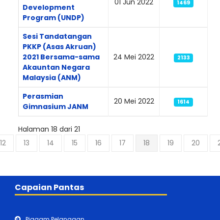
01 Jun 2022
1469
Development
Program (UNDP)
Sesi Tandatangan
PKKP (Asas Akruan)
2021 Bersama-sama
24 Mei 2022
2133
Akauntan Negara
Malaysia (ANM)
Perasmian
20 Mei 2022
1614
Gimnasium JANM
Halaman 18 dari 21
12
13
14
15
16
17
18
19
20
Capaian Pantas
Piagam Pelanggan