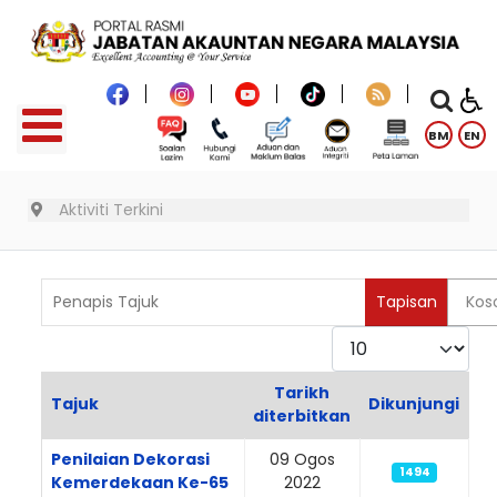
BM
EN
Aktiviti Terkini
Penapis Tajuk
Tapisan
Kos
Paparkan
Tarikh
Tajuk
Dikunjungi
diterbitkan
Articles
Penilaian Dekorasi
09 Ogos
1494
Kemerdekaan Ke-65
2022