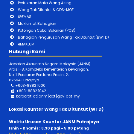
Pertukaran Mata Wang Asing
Wang Tak Dituntut & CDS-MOF
iGFMAS
Maklumat Bahagian
Potongan Cukai Bulanan (PCB)
Bahagian Pengurusan Wang Tak Dituntut (BWTD)
eMAKLUM
Hubungi Kami
Jabatan Akauntan Negara Malaysia (JANM)
Aras 1-8, Kompleks Kementerian Kewangan,
No. 1, Persiaran Perdana, Presint 2,
62594 Putrajaya.
+603-8882 1000
+603-888
2 1042
korporat[at]anm[dot]gov[dot]my
Lokasi Kaunter Wang Tak Dituntut (WTD)
Waktu Urusan Kaunter JANM Putrajaya
Isnin - Khamis : 8.30 pagi - 5.00 petang