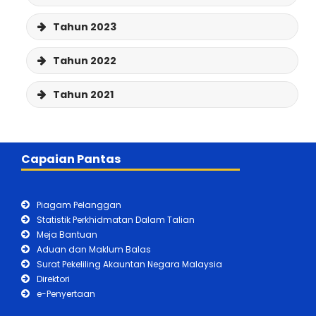
Tahun 2023
Tahun 2022
Tahun 2021
Capaian Pantas
Majlis Sambutan Hari Inovasi dan
Knowledge Management JANM 2025
Majlis Penyerahan Projek Kampung
Piagam Pelanggan
Angkat Madani
Statistik Perkhidmatan Dalam Talian
Meja Bantuan
Himpunan Solidariti JANM Bersama
Aduan dan Maklum Balas
Palestin
Surat Pekeliling Akauntan Negara Malaysia
Kunjungan Hormat Daripada Charted
Direktori
Institute of Public Finance and
e-Penyertaan
Accountancy (CIPFA)
Persidangan Pembantu Akauntan