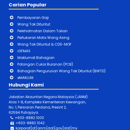
Sektor Awam Kali Ke – 9 Tahun 2021
Carian Popular
Pembayaran Gaji
Majlis Penyerahan Nota Serah Tugas
Wang Tak Dituntut
Timbalan Akauntan Negara (Operasi)
Perkhidmatan Dalam Talian
Hari Inovasi Dan Knowledge
Pertukaran Mata Wang Asing
Management 2024
Wang Tak Dituntut & CDS-MOF
Majlis Penyerahan Nota Serah Tugas
iGFMAS
TAN O
Maklumat Bahagian
Potongan Cukai Bulanan (PCB)
Kunjungan Hormat Daripada Pejabat
Bahagian Pengurusan Wang Tak Dituntut (BWTD)
Akauntan Negara Persekutuan Nigeria
eMAKLUM
Majlis Sambutan Hari Inovasi & Integriti
Hubungi Kami
JANM 2021
Jabatan Akauntan Negara Malaysia (JANM)
Aras 1-8, Kompleks Kementerian Kewangan,
Majlis Amanat Akauntan Negara
No. 1, Persiaran Perdana, Presint 2,
Malaysia dan Perhimpunan Bulanan
62594 Putrajaya.
Bagi Bulan September 2025
+603-8882 1000
Pelancaran Buku Laporan Tahunan
+603-888
2 1042
JANM 2023
korporat[at]anm[dot]gov[dot]my