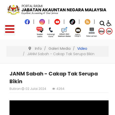
BM
EN
Info
Galeri Media
Video
JANM Sabah - Cakap Tak Serupa Bikin
JANM Sabah - Cakap Tak Serupa
Bikin
Butiran
02 Julai 2024
4264