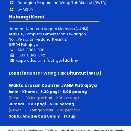
Bahagian Pengurusan Wang Tak Dituntut (BWTD)
eMAKLUM
Hubungi Kami
Jabatan Akauntan Negara Malaysia (JANM)
Aras 1-8, Kompleks Kementerian Kewangan,
No. 1, Persiaran Perdana, Presint 2,
62594 Putrajaya.
+603-8882 1000
+603-888
2 1042
korporat[at]anm[dot]gov[dot]my
Lokasi Kaunter Wang Tak Dituntut (WTD)
Waktu Urusan Kaunter JANM Putrajaya
Isnin - Khamis : 8.30 pagi - 5.00 petang
(Rehat : 1.00 tengah hari - 2.00 petang)
Jumaat : 8.30 pagi - 5.00 petang
(Rehat : 12.15 tengah hari - 2.45 petang)
Sabtu, Ahad & Cuti Umum : Tutup
Hakcipta Terpelihara 2025 @ Jabatan Akauntan Negara Malaysia