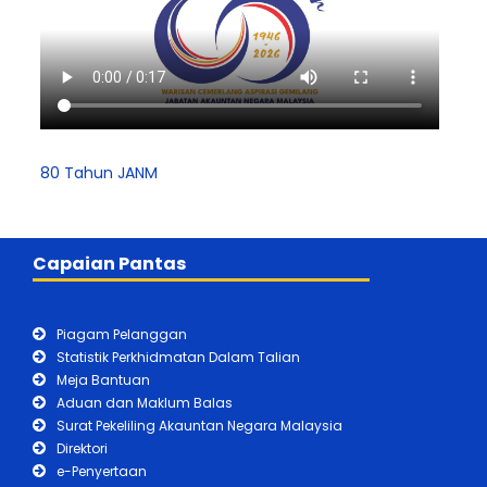
80 Tahun JANM
Capaian Pantas
Piagam Pelanggan
Statistik Perkhidmatan Dalam Talian
Meja Bantuan
Aduan dan Maklum Balas
Surat Pekeliling Akauntan Negara Malaysia
Direktori
e-Penyertaan