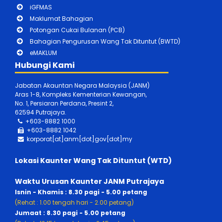
iGFMAS
Maklumat Bahagian
Potongan Cukai Bulanan (PCB)
Bahagian Pengurusan Wang Tak Dituntut (BWTD)
eMAKLUM
Hubungi Kami
Jabatan Akauntan Negara Malaysia (JANM)
Aras 1-8, Kompleks Kementerian Kewangan,
No. 1, Persiaran Perdana, Presint 2,
62594 Putrajaya.
+603-8882 1000
+603-888
2 1042
korporat[at]anm[dot]gov[dot]my
Lokasi Kaunter Wang Tak Dituntut (WTD)
Waktu Urusan Kaunter JANM Putrajaya
Isnin - Khamis : 8.30 pagi - 5.00 petang
(Rehat : 1.00 tengah hari - 2.00 petang)
Jumaat : 8.30 pagi - 5.00 petang