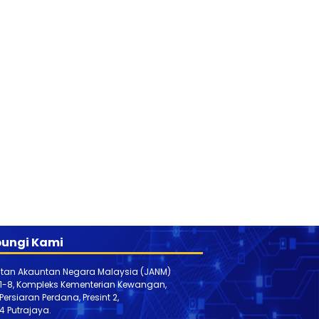
ungi Kami
tan Akauntan Negara Malaysia (JANM)
 1-8, Kompleks Kementerian Kewangan,
, Persiaran Perdana, Presint 2,
4 Putrajaya.