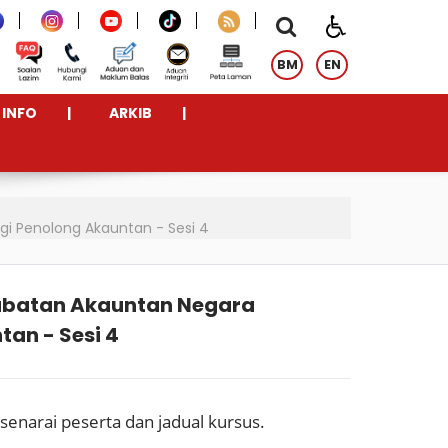
BM
EN
INFO
ARKIB
gi Penolong Akauntan - Sesi 4
Jabatan Akauntan Negara
an - Sesi 4
senarai peserta dan jadual kursus.