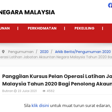
UNAN
PERKHIDMATAN
PEKELILING
Pengumuman
2020
Arkib Berita/Pengumuman 2020
perasi Latihan Jabatan Akauntan Negara Malaysia Tahun 2020 Ba
Panggilan Kursus Pelan Operasi Latihan 
Malaysia Tahun 2020 Bagi Penolong Akaunt
Butiran
23 Julai 2021
4562
Sila
klik disini
untuk muat turun surat edaran, 