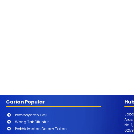
Carian Popular
Hub
Jaba
Pembayaran Gaji
Aras
Wang Tak Dituntut
No. 1
Perkhidmatan Dalam Talian
6259