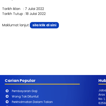
Tarikh Iklan : 7 Julai 2022
Tarikh Tutup : 18 Julai 2022
Maklumat lanjut
sila klik di sini
Carian Popular
Hub
Jaba
Pembayaran Gaji
Aras
Wang Tak Dituntut
No. 1
Perkhidmatan Dalam Talian
6259