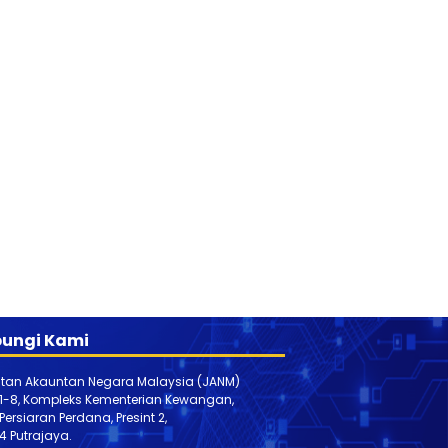
ungi Kami
tan Akauntan Negara Malaysia (JANM)
 1-8, Kompleks Kementerian Kewangan,
, Persiaran Perdana, Presint 2,
4 Putrajaya.