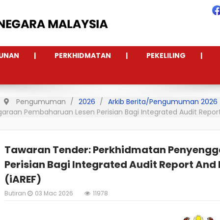
UNAN
PERKHIDMATAN
PEKELILING
Pengumuman
2026
Arkib Berita/Pengumuman 2026
araan Pembaharuan Lesen Perisian Bagi Integrated Audit Repo
Tawaran Tender: Perkhidmatan Penyeng
Perisian Bagi Integrated Audit Report A
(iAREF)
Butiran
03 Mac 2026
11978