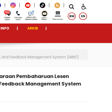
BM
EN
INFO
ARKIB
rt And Feedback Management System (iAREF)
garaan Pembaharuan Lesen
nd Feedback Management System