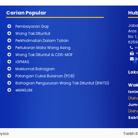
Carian Popular
Hub
Jaba
Pembayaran Gaji
Aras
Wang Tak Dituntut
No. 1
Perkhidmatan Dalam Talian
6259
Pertukaran Mata Wang Asing
+
+
Wang Tak Dituntut & CDS-MOF
k
iGFMAS
Maklumat Bahagian
Lok
Potongan Cukai Bulanan (PCB)
Bahagian Pengurusan Wang Tak Dituntut (BWTD)
Wak
eMAKLUM
Isni
(Reha
Juma
(Reha
Sabt
aysia
Tarikh 