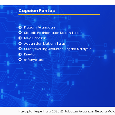
Capaian Pantas
Piagam Pelanggan
Statistik Perkhidmatan Dalam Talian
Meja Bantuan
Aduan dan Maklum Balas
Surat Pekeliling Akauntan Negara Malaysia
Direktori
e-Penyertaan
Hakcipta Terpelihara 2025 @ Jabatan Akauntan Negara Mal