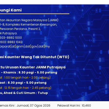
ungi Kami
tan Akauntan Negara Malaysia (JANM)
 1-8, Kompleks Kementerian Kewangan,
, Persiaran Perdana, Presint 2,
4 Putrajaya.
603-8882 1000
603-888
2 1042
orporat[at]anm[dot]gov[dot]my
asi Kaunter Wang Tak Dituntut (WTD)
tu Urusan Kaunter JANM Putrajaya
n - Khamis : 8.30 pagi - 5.00 petang
t : 1.00 tengah hari - 2.00 petang)
at : 8.30 pagi - 5.00 petang
t : 12.15 tengah hari - 2.45 petang)
u, Ahad & Cuti Umum : Tutup
Kemas Kini :
Jumaat, 07 Ogos 2026
Pelawat Hari Ini:
10,460