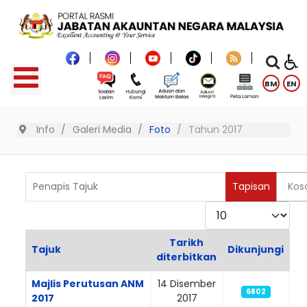
BM
EN
Info
Galeri Media
Foto
Tahun 2017
Penapis Tajuk
Tapisan
Kos
Paparkan
Tarikh
Tajuk
Dikunjungi
diterbitkan
Articles
Majlis Perutusan ANM
14 Disember
6802
2017
2017