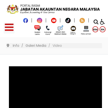
BM
EN
Info
Galeri Media
Video