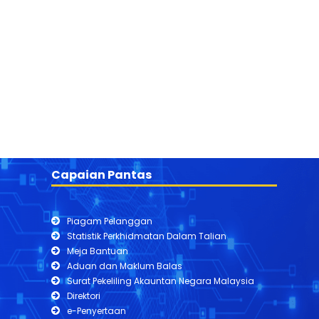
Capaian Pantas
Piagam Pelanggan
Statistik Perkhidmatan Dalam Talian
Meja Bantuan
Aduan dan Maklum Balas
Surat Pekeliling Akauntan Negara Malaysia
Direktori
e-Penyertaan