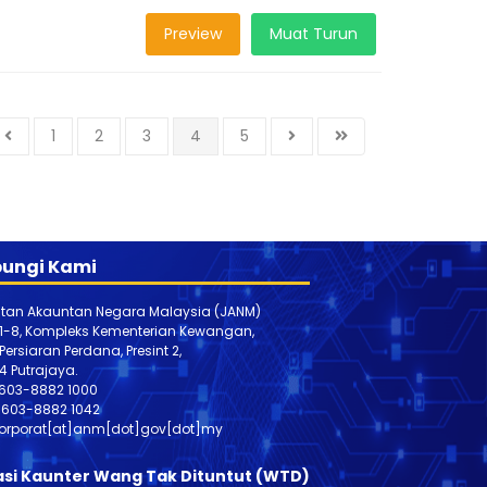
Preview
Muat Turun
1
2
3
4
5
ungi Kami
tan Akauntan Negara Malaysia (JANM)
 1-8, Kompleks Kementerian Kewangan,
, Persiaran Perdana, Presint 2,
4 Putrajaya.
603-8882 1000
603-888
2 1042
orporat[at]anm[dot]gov[dot]my
asi Kaunter Wang Tak Dituntut (WTD)