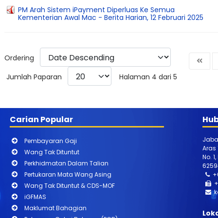
PM Arah Sistem iPayment Diperluas Ke Semua
Kementerian Awal Mac - Berita Harian, 12 Februari 2025
Ordering
Jumlah Paparan
Halaman 4 dari 5
Carian Popular
Hub
Jaba
Pembayaran Gaji
Aras
Wang Tak Dituntut
No. 1
Perkhidmatan Dalam Talian
6259
Pertukaran Mata Wang Asing
+
+
Wang Tak Dituntut & CDS-MOF
k
iGFMAS
Maklumat Bahagian
Lok